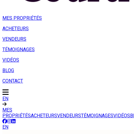
MES PROPRIÉTÉS
ACHETEURS
VENDEURS
TÉMOIGNAGES
VIDÉOS
BLOG
CONTACT
EN
MES
PROPRIÉTÉS
ACHETEURS
VENDEURS
TÉMOIGNAGES
VIDÉOS
B
EN