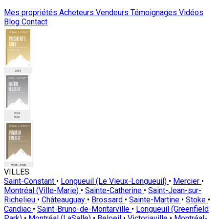
Mes propriétés
Acheteurs
Vendeurs
Témoignages
Vidéos
Blog
Contact
VILLES
Saint-Constant
•
Longueuil (Le Vieux-Longueuil)
•
Mercier
•
Montréal (Ville-Marie)
•
Sainte-Catherine
•
Saint-Jean-sur-
Richelieu
•
Châteauguay
•
Brossard
•
Sainte-Martine
•
Stoke
•
Candiac
•
Saint-Bruno-de-Montarville
•
Longueuil (Greenfield
Park)
•
Montréal (LaSalle)
•
Beloeil
•
Victoriaville
•
Montréal-