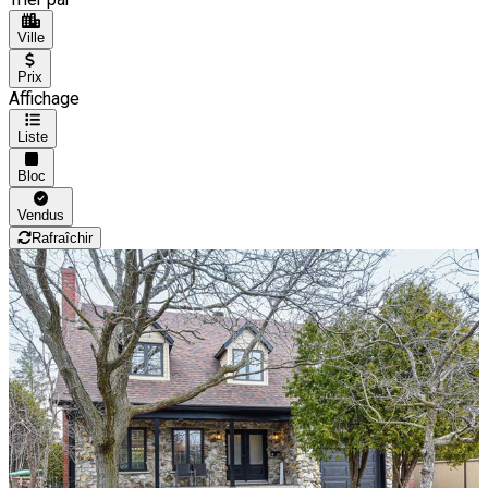
Ville
Prix
Affichage
Liste
Bloc
Vendus
Rafraîchir