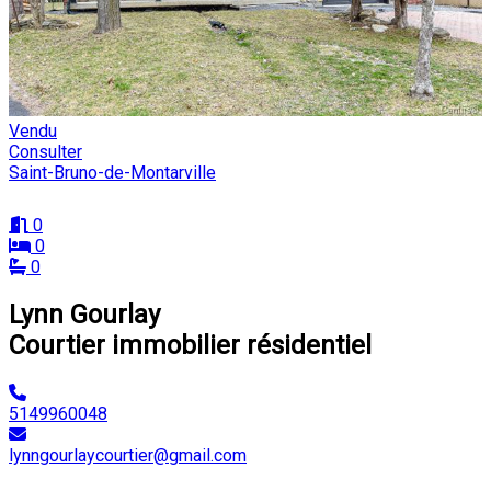
Vendu
Consulter
Saint-Bruno-de-Montarville
0
0
0
Lynn Gourlay
Courtier immobilier résidentiel
5149960048
lynngourlaycourtier@gmail.com