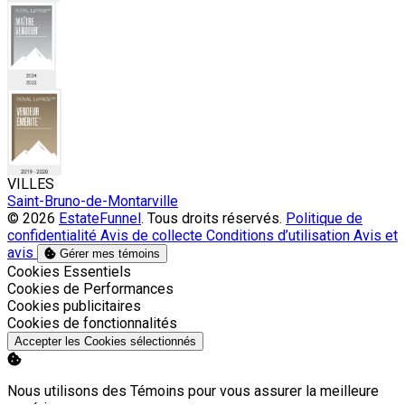
VILLES
Saint-Bruno-de-Montarville
© 2026
EstateFunnel
. Tous droits réservés.
Politique de
confidentialité
Avis de collecte
Conditions d’utilisation
Avis et
avis
Gérer mes témoins
Activer
Cookies Essentiels
Activer
Cookies de Performances
Activer
Cookies publicitaires
Activer
Cookies de fonctionnalités
Accepter les Cookies sélectionnés
Nous utilisons des Témoins pour vous assurer la meilleure