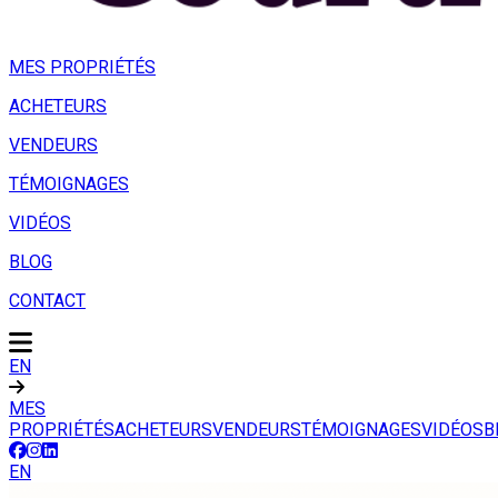
MES PROPRIÉTÉS
ACHETEURS
VENDEURS
TÉMOIGNAGES
VIDÉOS
BLOG
CONTACT
EN
MES
PROPRIÉTÉS
ACHETEURS
VENDEURS
TÉMOIGNAGES
VIDÉOS
B
EN