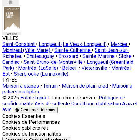
VILLES
Saint-Constant
•
Longueuil (Le Vieux-Longueuil)
•
Mercier
•
Montréal (Ville-Marie)
•
Sainte-Catherine
•
Saint-Jean-sur-
Richelieu
•
Châteauguay
•
Brossard
•
Sainte-Martine
•
Stoke
•
Candiac
•
Saint-Bruno-de-Montarville
•
Longueuil (Greenfield
Park)
•
Montréal (LaSalle)
•
Beloeil
•
Victoriaville
•
Montréal-
Est
•
Sherbrooke (Lennoxville)
TYPES
Maison à étages
•
Terrain
•
Maison de plain-pied
•
Maison à
paliers multiples
© 2026
EstateFunnel
. Tous droits réservés.
Politique de
confidentialité
Avis de collecte
Conditions d’utilisation
Avis et
avis
Gérer mes témoins
Activer
Cookies Essentiels
Activer
Cookies de Performances
Activer
Cookies publicitaires
Activer
Cookies de fonctionnalités