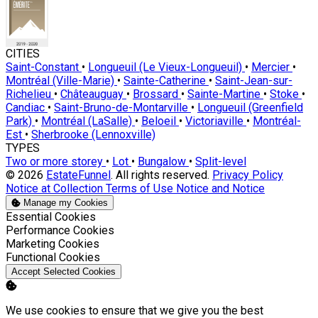
CITIES
Saint-Constant
•
Longueuil (Le Vieux-Longueuil)
•
Mercier
•
Montréal (Ville-Marie)
•
Sainte-Catherine
•
Saint-Jean-sur-
Richelieu
•
Châteauguay
•
Brossard
•
Sainte-Martine
•
Stoke
•
Candiac
•
Saint-Bruno-de-Montarville
•
Longueuil (Greenfield
Park)
•
Montréal (LaSalle)
•
Beloeil
•
Victoriaville
•
Montréal-
Est
•
Sherbrooke (Lennoxville)
TYPES
Two or more storey
•
Lot
•
Bungalow
•
Split-level
© 2026
EstateFunnel
. All rights reserved.
Privacy Policy
Notice at Collection
Terms of Use
Notice and Notice
Manage my Cookies
Enable
Essential Cookies
Enable
Performance Cookies
Enable
Marketing Cookies
Enable
Functional Cookies
Accept Selected Cookies
We use cookies to ensure that we give you the best