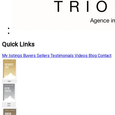
Quick Links
My listings
Buyers
Sellers
Testimonials
Videos
Blog
Contact