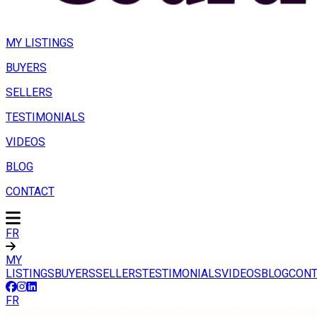
MY LISTINGS
BUYERS
SELLERS
TESTIMONIALS
VIDEOS
BLOG
CONTACT
FR
MY
LISTINGS
BUYERS
SELLERS
TESTIMONIALS
VIDEOS
BLOG
CONT
FR